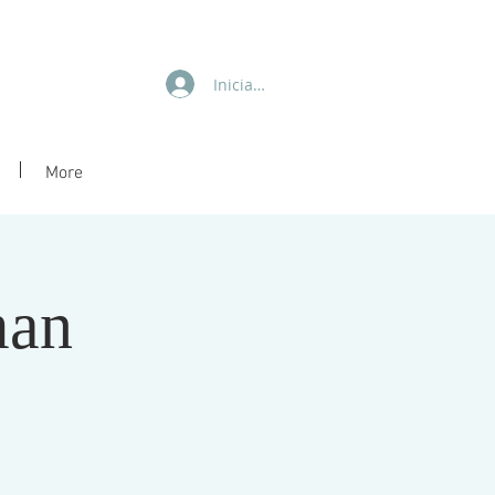
Iniciar sesión
More
man